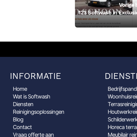
Vorige 
123 Softwash in Exclusi
INFORMATIE
DIENST
Home
Bedrijfspand
Wat is Softwash
Woonhuisrei
Diensten
Terrasreinig
Reinigingsoplossingen
Houtwerkrei
Blog
Schilderwerk
Contact
Horeca terra
Vraag offerte aan
Meubilair rei