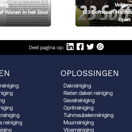
blog
Volgend
ef Wonen in het Gooi
123 Softwash Hoofd
Open
Deel pagina op:
EN
OPLOSSINGEN
reiniging
Dakreiniging
niging
Rieten daken reiniging
ing
Gevelreiniging
niging
Opritreiniging
reiniging
Tuinmeubelenreiniging
s reiniging
Muurreiniging
niging
Vloerreiniging