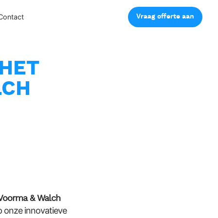
Vraag offerte aan
Contact
 HET
LCH
Voorma & Walch
p onze innovatieve