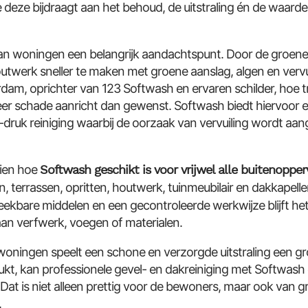
ze bijdraagt aan het behoud, de uitstraling én de waarde 
van woningen een belangrijk aandachtspunt. Door de groene
utwerk sneller te maken met groene aanslag, algen en vervuil
dam, oprichter van 123 Softwash en ervaren schilder, hoe tr
er schade aanricht dan gewenst. Softwash biedt hiervoor
age-druk reiniging waarbij de oorzaak van vervuiling wordt aa
zien hoe
Softwash geschikt is voor vrijwel alle buitenoppe
en, terrassen, opritten, houtwerk, tuinmeubilair en dakkapell
ekbare middelen en een gecontroleerde werkwijze blijft het 
aan verfwerk, voegen of materialen.
oningen speelt een schone en verzorgde uitstraling een gro
ukt, kan professionele gevel- en dakreiniging met Softwash e
Dat is niet alleen prettig voor de bewoners, maar ook van g
.