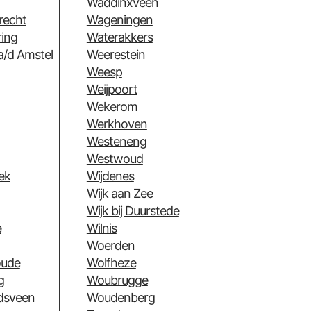
Waddinxveen
recht
Wageningen
ing
Waterakkers
a/d Amstel
Weerestein
Weesp
Weijpoort
Wekerom
Werkhoven
Westeneng
Westwoud
ek
Wijdenes
Wijk aan Zee
Wijk bij Duurstede
e
Wilnis
Woerden
oude
Wolfheze
g
Woubrugge
dsveen
Woudenberg