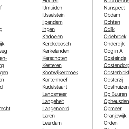
Houten
Noordeloo
f
IJmuiden
Nunspeet
IJsselstein
Obdam
Ilpendam
Ochten
g
Ingen
Odijk
Kadoelen
Oldebroek
jk
Kerckebosch
Onderdijk
eeg
Kerkelanden
Oog in Al
en-
Kerschoten
Oosteinde
rg
Kesteren
Oostendor
ggen
Kootwijkerbroek
Oosterblok
en
Kortenhoef
Oosterzij
d
Kudelstaart
Oosthuizen
Landsmeer
Op Buuren
Langeheit
Opheusden
recht
Langenoord
Opmeer
Laren
Oranjewijk
Leerdam
Orden