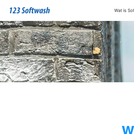
Wat is So
W