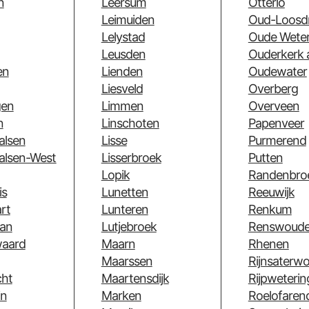
n
Leersum
Otterlo
Leimuiden
Oud-Loosd
Lelystad
Oude Weter
Leusden
Ouderkerk 
en
Lienden
Oudewater
Liesveld
Overberg
gen
Limmen
Overveen
n
Linschoten
Papenveer
alsen
Lisse
Purmerend
alsen-West
Lisserbroek
Putten
Lopik
Randenbro
is
Lunetten
Reeuwijk
rt
Lunteren
Renkum
an
Lutjebroek
Renswoud
aard
Maarn
Rhenen
Maarssen
Rijnsaterw
cht
Maartensdijk
Rijpweterin
in
Marken
Roelofaren