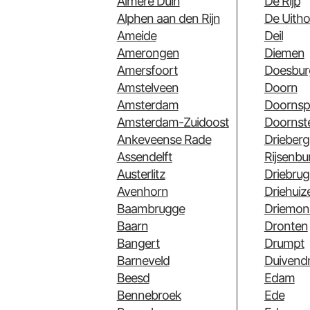
Almere Duin
De Rijp
Alphen aan den Rijn
De Uitho
Ameide
Deil
Amerongen
Diemen
Amersfoort
Doesbur
Amstelveen
Doorn
Amsterdam
Doornspi
Amsterdam-Zuidoost
Doornst
Ankeveense Rade
Drieberg
Assendelft
Rijsenbu
Austerlitz
Driebru
Avenhorn
Driehuiz
Baambrugge
Driemon
Baarn
Dronten
Bangert
Drumpt
Barneveld
Duivend
Beesd
Edam
Bennebroek
Ede