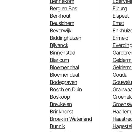
Bennekom
Edervee
Berg en Bos
Elburg
Berkhout
Elspeet
Beusichem
Emst
Beverwijk
Enkhuiz
Biddinghuizen
Ermelo
Bijvanck
Everdin
Binnenstad
Gardere
Blaricum
Gelderm
Bloemendaal
Gelderm
Bloemendaal
Gouda
Bodegraven
Gouwslu
Bosch en Duin
Grauwaa
Boskoop
Groenek
Breukelen
Groensw
Brinkhorst
Haarlem
Broek in Waterland
Haastre
Bunnik
Hageste