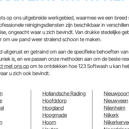
rots op ons uitgebreide werkgebied, waarmee we een breed 
essionele reinigingsdiensten zijn beschikbaar in verschillen
ise, ongeacht waar u zich bevindt. Van drukke stedelijke geb
laar om uw pand weer stralend schoon te maken.
d uitgerust en getraind om aan de specifieke behoeften van 
 uniek is, en we passen onze methoden aan om de beste resu
ct met ons op
om te ontdekken hoe 123 Softwash u kan he
waar u zich ook bevindt.
n
Hollandsche Rading
Nieuwpoor
e
Hoofddorp
Nieuwveen
el
Hoogland
Nijenheim
Hoogmade
Nijkerk
n
Hoorn
Nijkerkerve