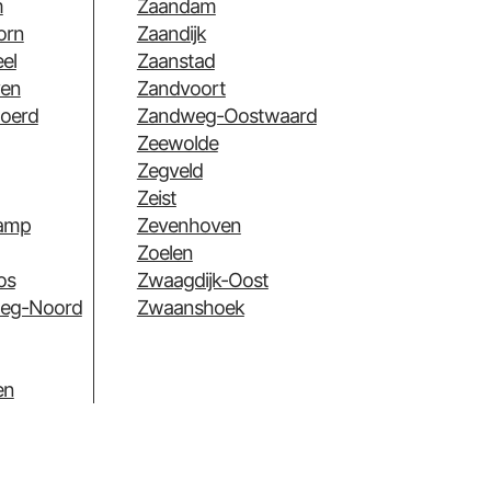
m
Zaandam
orn
Zaandijk
el
Zaanstad
en
Zandvoort
oerd
Zandweg-Oostwaard
Zeewolde
Zegveld
Zeist
amp
Zevenhoven
Zoelen
os
Zwaagdijk-Oost
eg-Noord
Zwaanshoek
en