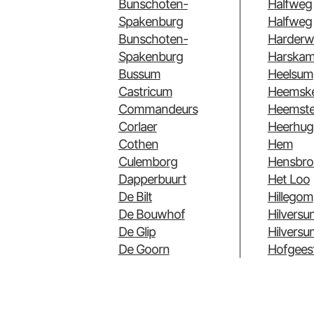
Bunschoten-
Halfweg
Spakenburg
Halfweg
Bunschoten-
Harderwi
Spakenburg
Harska
Bussum
Heelsum
Castricum
Heemsk
Commandeurs
Heemst
Corlaer
Heerhug
Cothen
Hem
Culemborg
Hensbro
Dapperbuurt
Het Loo
De Bilt
Hillegom
De Bouwhof
Hilversu
De Glip
Hilvers
De Goorn
Hofgees