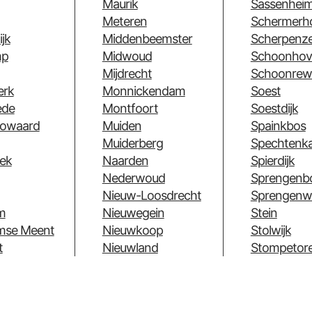
Maurik
Sassenhei
Meteren
Schermerh
jk
Middenbeemster
Scherpenze
mp
Midwoud
Schoonhov
Mijdrecht
Schoonrew
erk
Monnickendam
Soest
ede
Montfoort
Soestdijk
owaard
Muiden
Spainkbos
Muiderberg
Spechtenk
ek
Naarden
Spierdijk
Nederwoud
Sprengenb
Nieuw-Loosdrecht
Sprengenw
m
Nieuwegein
Stein
umse Meent
Nieuwkoop
Stolwijk
t
Nieuwland
Stompetor