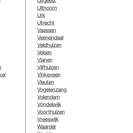
s
Uitgeest
Uithoorn
Urk
Utrecht
Vaassen
Veenendaal
Veldhuizen
Velsen
Vianen
p
Vijfhuizen
ker
Vinkeveen
Vleuten
Vogelenzang
Volendam
Vondelwijk
Voorthuizen
Vreeswijk
Waarder