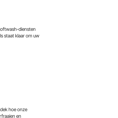
 Softwash-diensten
ls staat klaar om uw
tdek hoe onze
rfraaien en