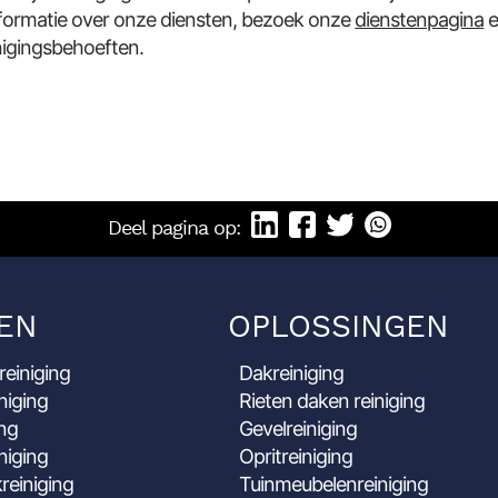
formatie over onze diensten, bezoek onze
dienstenpagina
e
nigingsbehoeften.
Deel pagina op:
EN
OPLOSSINGEN
reiniging
Dakreiniging
niging
Rieten daken reiniging
ing
Gevelreiniging
niging
Opritreiniging
reiniging
Tuinmeubelenreiniging