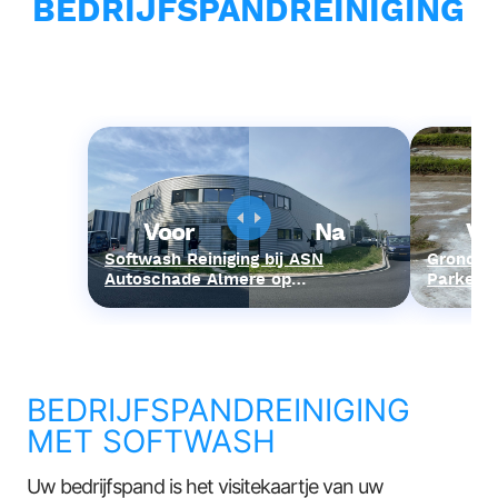
BEDRIJFSPANDREINIGING
Voor
Na
Vo
Softwash Reiniging bij ASN
Grondige
Autoschade Almere op
Parkeer
Industrieterrein
in Amers
BEDRIJFSPANDREINIGING
MET SOFTWASH
Uw bedrijfspand is het visitekaartje van uw