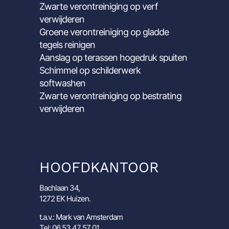
Zwarte verontreiniging op verf
verwijderen
Groene verontreiniging op gladde
tegels reinigen
Aanslag op terassen hogedruk spuiten
Schimmel op schilderwerk
softwashen
Zwarte verontreiniging op bestrating
verwijderen
HOOFDKANTOOR
Bachlaan 34,
1272 EK Huizen.
t.a.v.: Mark van Amsterdam
Tel: 06 53 47 57 01