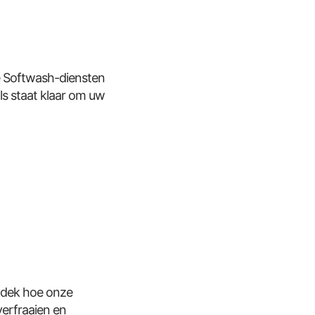
e Softwash-diensten
ls staat klaar om uw
tdek hoe onze
verfraaien en