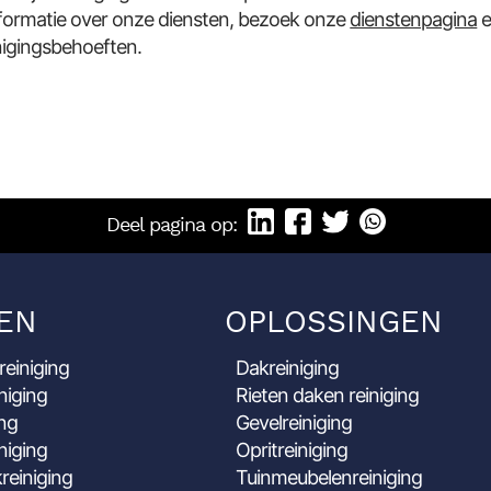
formatie over onze diensten, bezoek onze
dienstenpagina
e
nigingsbehoeften.
Deel pagina op:
EN
OPLOSSINGEN
reiniging
Dakreiniging
niging
Rieten daken reiniging
ing
Gevelreiniging
niging
Opritreiniging
reiniging
Tuinmeubelenreiniging