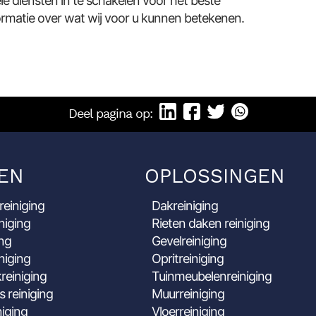
 diensten in te schakelen voor het beste
rmatie over wat wij voor u kunnen betekenen.
Deel pagina op:
EN
OPLOSSINGEN
reiniging
Dakreiniging
niging
Rieten daken reiniging
ing
Gevelreiniging
niging
Opritreiniging
reiniging
Tuinmeubelenreiniging
s reiniging
Muurreiniging
niging
Vloerreiniging