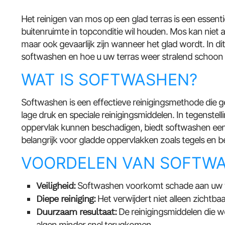
Het reinigen van mos op een glad terras is een essentië
buitenruimte in topconditie wil houden. Mos kan niet a
maar ook gevaarlijk zijn wanneer het glad wordt. In d
softwashen en hoe u uw terras weer stralend schoon k
WAT IS SOFTWASHEN?
Softwashen is een effectieve reinigingsmethode die 
lage druk en speciale reinigingsmiddelen. In tegenstelli
oppervlak kunnen beschadigen, biedt softwashen een ve
belangrijk voor gladde oppervlakken zoals tegels en b
VOORDELEN VAN SOFTW
Veiligheid:
Softwashen voorkomt schade aan uw t
Diepe reiniging:
Het verwijdert niet alleen zichtb
Duurzaam resultaat:
De reinigingsmiddelen die w
algen minder snel terugkomen.