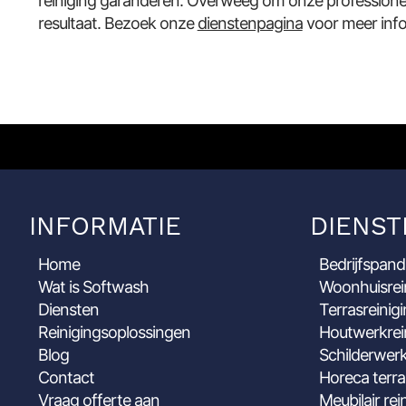
reiniging garanderen. Overweeg om onze professionele
resultaat. Bezoek onze
dienstenpagina
voor meer info
INFORMATIE
DIENST
Home
Bedrijfspand
Wat is Softwash
Woonhuisrei
Diensten
Terrasreinig
Reinigingsoplossingen
Houtwerkrei
Blog
Schilderwerk
Contact
Horeca terra
Vraag offerte aan
Meubilair rei