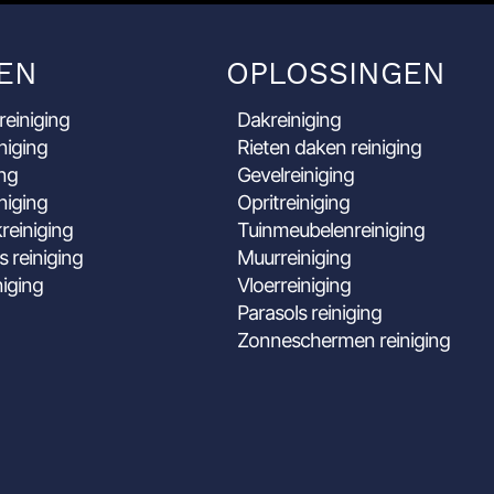
EN
OPLOSSINGEN
reiniging
Dakreiniging
niging
Rieten daken reiniging
ing
Gevelreiniging
niging
Opritreiniging
reiniging
Tuinmeubelenreiniging
s reiniging
Muurreiniging
niging
Vloerreiniging
Parasols reiniging
Zonneschermen reiniging