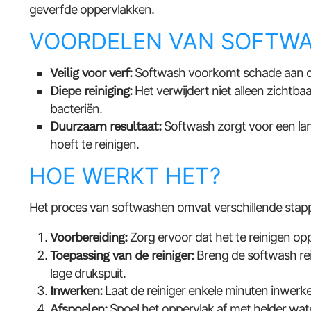
geverfde oppervlakken.
VOORDELEN VAN SOFTW
Veilig voor verf:
Softwash voorkomt schade aan de
Diepe reiniging:
Het verwijdert niet alleen zichtb
bacteriën.
Duurzaam resultaat:
Softwash zorgt voor een lan
hoeft te reinigen.
HOE WERKT HET?
Het proces van softwashen omvat verschillende stap
Voorbereiding:
Zorg ervoor dat het te reinigen opper
Toepassing van de reiniger:
Breng de softwash rei
lage drukspuit.
Inwerken:
Laat de reiniger enkele minuten inwerke
Afspoelen:
Spoel het oppervlak af met helder wate