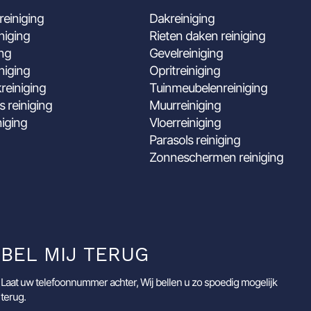
reiniging
Dakreiniging
niging
Rieten daken reiniging
ing
Gevelreiniging
niging
Opritreiniging
reiniging
Tuinmeubelenreiniging
s reiniging
Muurreiniging
niging
Vloerreiniging
Parasols reiniging
Zonneschermen reiniging
BEL MIJ TERUG
Laat uw telefoonnummer achter, Wij bellen u zo spoedig mogelijk
terug.