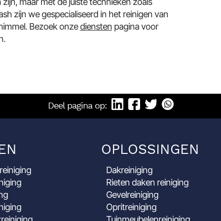
zijn, maar met de juiste technieken zoals
ash zijn we gespecialiseerd in het reinigen van
schimmel. Bezoek onze
diensten
pagina voor
n.
Deel pagina op:
EN
OPLOSSINGEN
reiniging
Dakreiniging
niging
Rieten daken reiniging
ing
Gevelreiniging
niging
Opritreiniging
reiniging
Tuinmeubelenreiniging