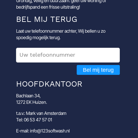
Grondig, veilig en duurzaam. geef uw woning of
bedrijfspand een frisse uitstraling!
BEL MIJ TERUG
Laat uw telefoonnummer achter, Wij bellen u zo
spoedig mogelijk terug.
Bel mij terug
HOOFDKANTOOR
Bachlaan 34,
1272 EK Huizen.
t.a.v.: Mark van Amsterdam
Tel: 06 53 47 57 01
E-mail: info@123softwash.nl