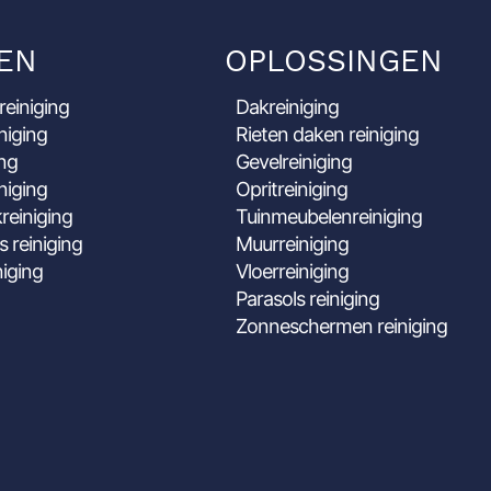
EN
OPLOSSINGEN
reiniging
Dakreiniging
niging
Rieten daken reiniging
ing
Gevelreiniging
niging
Opritreiniging
reiniging
Tuinmeubelenreiniging
s reiniging
Muurreiniging
niging
Vloerreiniging
Parasols reiniging
Zonneschermen reiniging