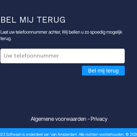
BEL MIJ TERUG
Laat uw telefoonnummer achter, Wij bellen u zo spoedig mogelijk
terug.
Bel mij terug
Algemene voorwaarden
Privacy
123 Softwash is onderdeel van
'van Amsterdam'
. Alle rechten voorbehouden. © 202